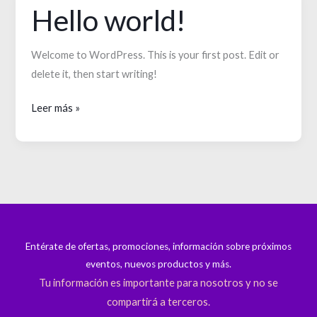
Hello world!
Welcome to WordPress. This is your first post. Edit or
delete it, then start writing!
Hello
Leer más »
world!
Entérate de ofertas, promociones, información sobre próximos
eventos, nuevos productos y más.
Tu información es importante para nosotros y no se
compartirá a terceros.