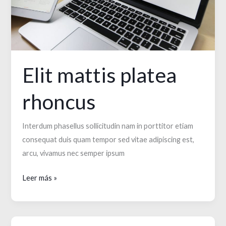
Elit mattis platea
rhoncus
Interdum phasellus sollicitudin nam in porttitor etiam
consequat duis quam tempor sed vitae adipiscing est,
arcu, vivamus nec semper ipsum
Elit
Leer más »
mattis
platea
rhoncus