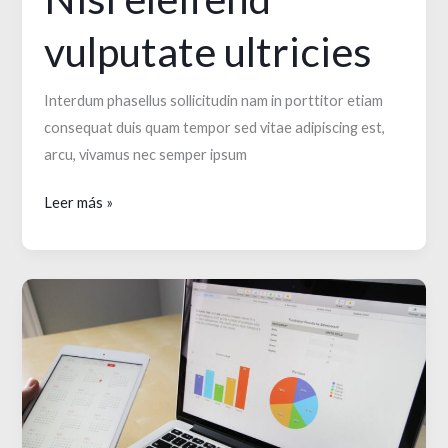
vulputate ultricies
Interdum phasellus sollicitudin nam in porttitor etiam
consequat duis quam tempor sed vitae adipiscing est,
arcu, vivamus nec semper ipsum
Nisl
Leer más »
eleifend
vulputate
ultricies