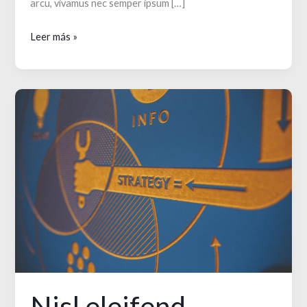
arcu, vivamus nec semper ipsum […]
Porttitor
Leer más »
quam
dolor
Nisl eleifend